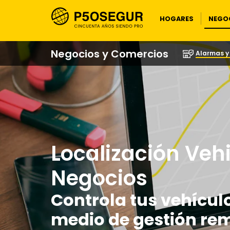
NEGOC
HOGARES
Negocios y Comercios
Alarmas 
Localización Veh
Negocios
Controla tus vehículo
medio de gestión re