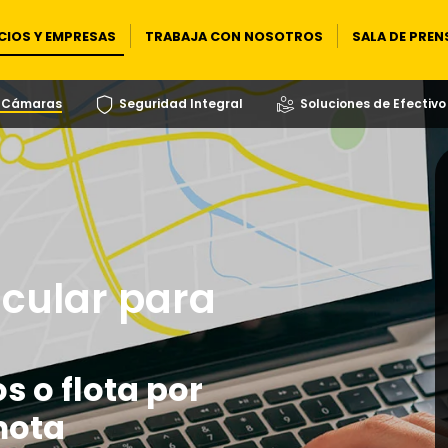
IOS Y EMPRESAS
TRABAJA CON NOSOTROS
SALA DE PREN
y Cámaras
Seguridad Integral
Soluciones de Efectivo
icular para
s o flota por
mota