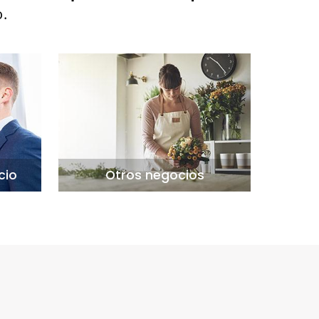
ío.
cio
Otros negocios