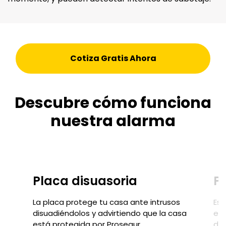
Cotiza Gratis Ahora
Descubre cómo funciona
nuestra alarma
Placa disuasoria
P
La placa protege tu casa ante intrusos
Es 
disuadiéndolos y advirtiendo que la casa
est
está protegida por Prosegur
de 