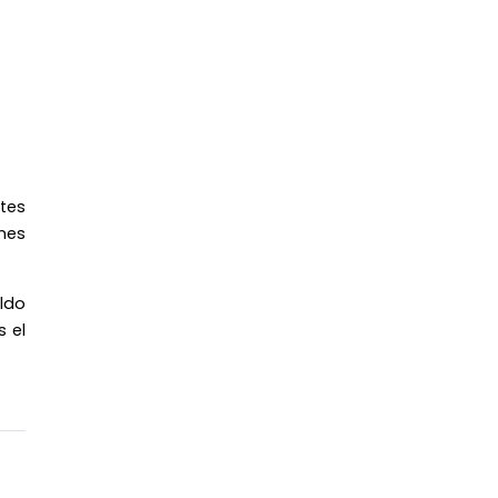
tes
nes
ldo
 el