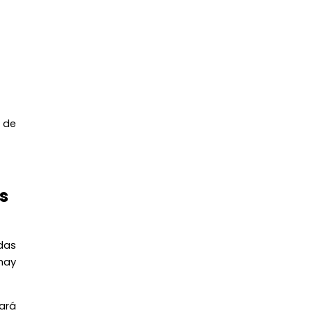
s de
s
das
 hay
ará