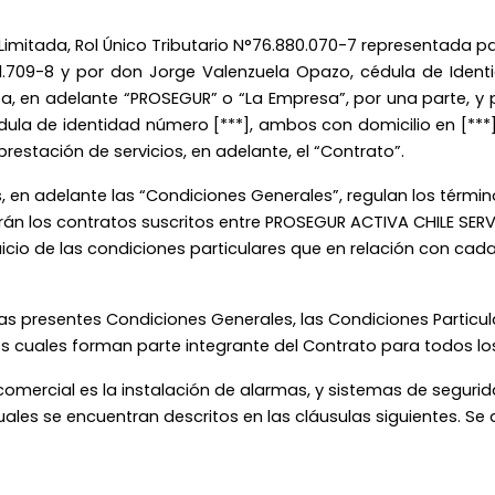
s Limitada, Rol Único Tributario N°76.880.070-7 representada 
1.709-8 y por don Jorge Valenzuela Opazo, cédula de Identi
en adelante “PROSEGUR” o “La Empresa”, por una parte, y por 
dula de identidad número [***], ambos con domicilio en [***]
prestación de servicios, en adelante, el “Contrato”.
, en adelante las “Condiciones Generales”, regulan los térmi
irán los contratos suscritos entre PROSEGUR ACTIVA CHILE SERV
rjuicio de las condiciones particulares que en relación con 
s presentes Condiciones Generales, las Condiciones Particula
 cuales forman parte integrante del Contrato para todos los
omercial es la instalación de alarmas, y sistemas de segur
uales se encuentran descritos en las cláusulas siguientes. S