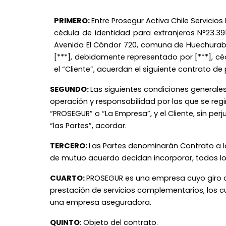
PRIMERO:
Entre Prosegur Activa Chile Servicio
cédula de identidad para extranjeros N°23.39
Avenida El Cóndor 720, comuna de Huechuraba, 
[***], debidamente representado por [***], cé
el “Cliente”, acuerdan el siguiente contrato de 
SEGUNDO:
Las siguientes condiciones generales
operación y responsabilidad por las que se reg
“PROSEGUR” o “La Empresa”, y el Cliente, sin pe
“las Partes”, acordar.
TERCERO:
Las Partes denominarán Contrato a la
de mutuo acuerdo decidan incorporar, todos los
CUARTO:
PROSEGUR es una empresa cuyo giro c
prestación de servicios complementarios, los c
una empresa aseguradora.
QUINTO
: Objeto del contrato.