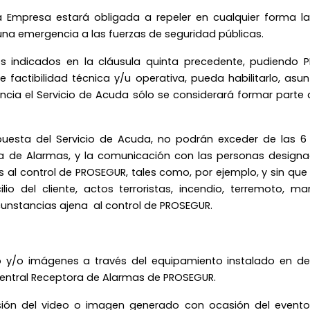
 Empresa estará obligada a repeler en cualquier forma l
una emergencia a las fuerzas de seguridad públicas.
cios indicados en la cláusula quinta precedente, pudiendo
e factibilidad técnica y/u operativa, pueda habilitarlo, as
encia el Servicio de Acuda sólo se considerará formar parte
uesta del Servicio de Acuda, no podrán exceder de las 6
a de Alarmas, y la comunicación con las personas designad
as al control de PROSEGUR, tales como, por ejemplo, y sin q
lio del cliente, actos terroristas, incendio, terremoto, 
rcunstancias ajena al control de PROSEGUR.
eo y/o imágenes a través del equipamiento instalado en de
Central Receptora de Alarmas de PROSEGUR.
isión del video o imagen generado con ocasión del event