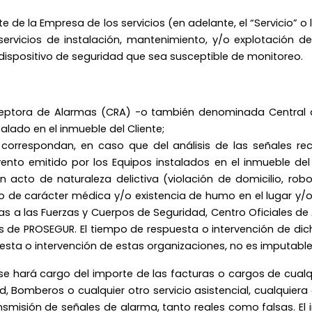
te de la Empresa de los servicios (en adelante, el “Servicio” 
ervicios de instalación, mantenimiento, y/o explotación de 
dispositivo de seguridad que sea susceptible de monitoreo.
eceptora de Alarmas (CRA) -o también denominada Central 
lado en el inmueble del Cliente;
orrespondan, en caso que del análisis de las señales reci
ento emitido por los Equipos instalados en el inmueble del 
acto de naturaleza delictiva (violación de domicilio, robo
o de carácter médica y/o existencia de humo en el lugar y/o
as a las Fuerzas y Cuerpos de Seguridad, Centro Oficiales d
s de PROSEGUR. El tiempo de respuesta o intervención de di
uesta o intervención de estas organizaciones, no es imputabl
 hará cargo del importe de las facturas o cargos de cualqu
, Bomberos o cualquier otro servicio asistencial, cualquiera
smisión de señales de alarma, tanto reales como falsas. El 