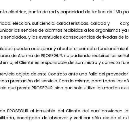
nto eléctrico, punto de red y capacidad de trafico de 1 Mb po
laridad, elección, suficiencia, características, calidad y car
car las señales de alarmas recibidas a los organismos ya señ
icios señalados, y las eventuales consecuencias derivadas de l
ñalados
pueden ocasionar y afectar el correcto funcionamient
oreo de Alarma de PROSEGUR, no pudiendo recibirse las señal
istema, el Cliente es responsable del suministro y correcto fu
ervicio objeto de este Contrato ante una falla del proveedo
cta prestación del servicio. Para lo mismo, para todos los e
io que preste PROSEGUR, sino que solo utiliza los medios exis
e de PROSEGUR al inmueble del Cliente del cual provienen 
tada, encargada de observar y verificar sólo desde el ext