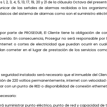
, 2, 3, 4, 5, 13, 17, 19, 20 y 21 de la cláusula Octava del pre
icar de las señales de alarmas recibidas a los organismos
ásicos del sistema de alarmas como son el suministro eléctric
 por parte de PROSEGUR, El Cliente tiene la obligación de con
 proveído. En consecuencia, Prosegur no será responsable por 
 Internet o cortes de electricidad que puedan ocurrir en cu
uedan cometer en el lugar de prestación de los servicios co
seguridad instalado será necesario que el inmueble del Client
ión de 220 voltios permanentemente, internet con velocidad 
ntar con un punto de RED o disponibilidad de conexión ethernet
necesario:
berá suministrar punto eléctrico, punto de red y capacidad de 