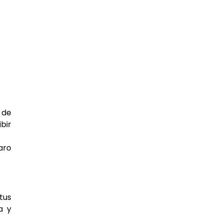
 de
bir
aro
tus
a y