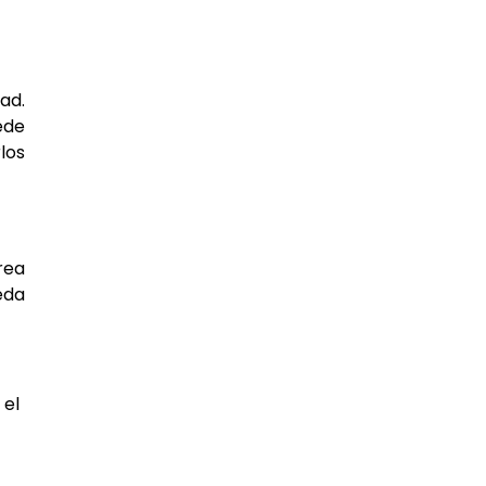
ad.
ede
los
rea
eda
 el