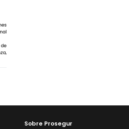
nes
nal
 de
za,
Sobre Prosegur