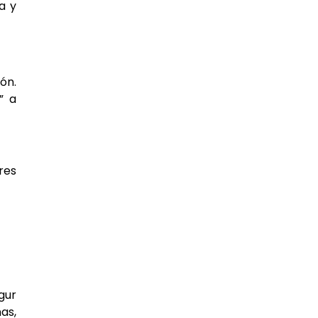
a y
ón.
” a
res
gur
as,