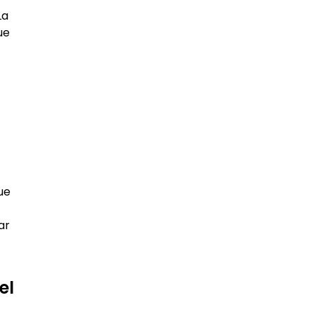
La
ue
ue
ar
el