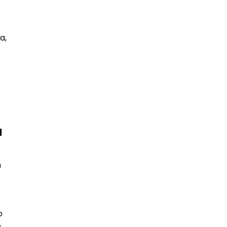
a,
a
n
o
e