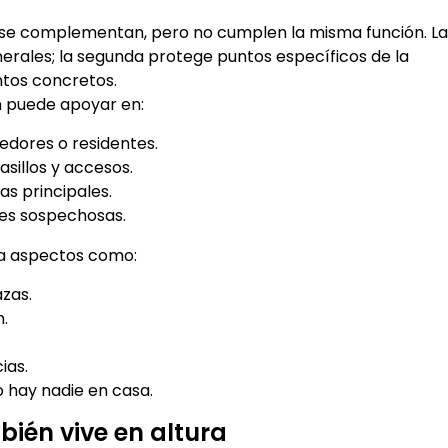
se complementan, pero no cumplen la misma función. La
erales; la segunda protege puntos específicos de la
ntos concretos.
n puede apoyar en:
eedores o residentes.
sillos y accesos.
s principales.
nes sospechosas.
ia aspectos como:
azas.
n.
ias.
 hay nadie en casa.
bién vive en altura