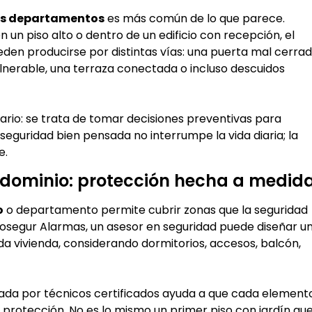
los departamentos
es más común de lo que parece.
un piso alto o dentro de un edificio con recepción, el
den producirse por distintas vías: una puerta mal cerrad
ulnerable, una terraza conectada o incluso descuidos
trario: se trata de tomar decisiones preventivas para
 seguridad bien pensada no interrumpe la vida diaria; la
e.
dominio: protección hecha a medid
o
o departamento permite cubrir zonas que la seguridad
rosegur Alarmas, un asesor en seguridad puede diseñar u
da vivienda, considerando dormitorios, accesos, balcón,
izada por técnicos certificados ayuda a que cada element
rotección. No es lo mismo un primer piso con jardín qu