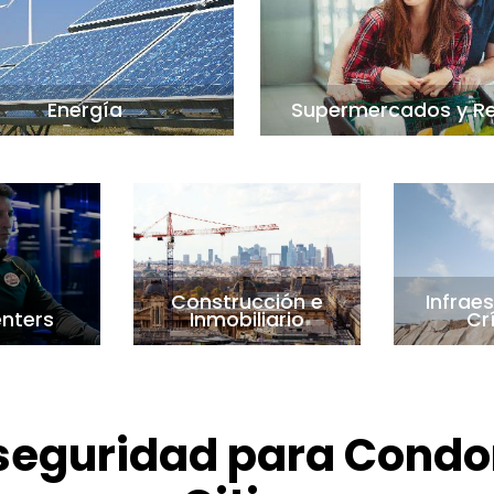
Energía
Supermercados y Re
Construcción e
Infrae
nters
Inmobiliario
Cr
 seguridad para Condo