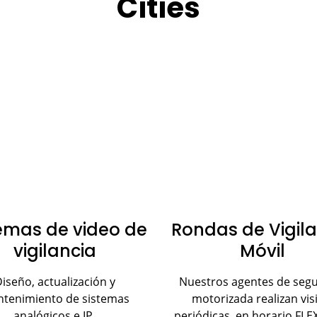
Cities
emas de video de
Rondas de Vigil
vigilancia
Móvil
iseño, actualización y
Nuestros agentes de seg
tenimiento de sistemas
motorizada realizan vis
analógicos e IP.
periódicas, en horario FLE