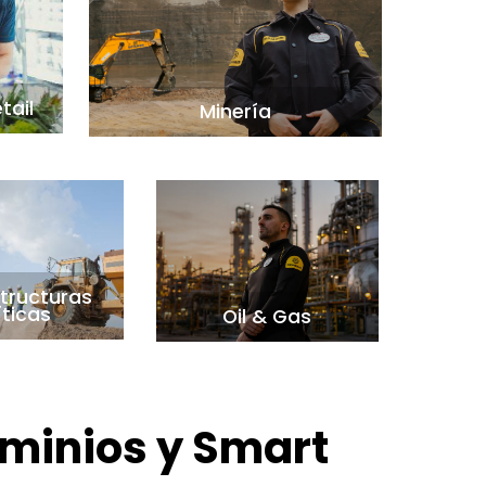
tail
Minería
structuras
íticas
Oil & Gas
minios y Smart