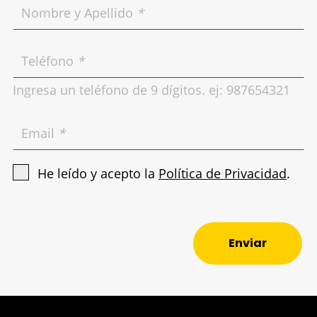
Nombre y Apellido
*
Teléfono
*
Ingresa un teléfono de 9 dígitos. ej: 987654321
Email
*
He leído y acepto la
Política de Privacidad
.
Enviar