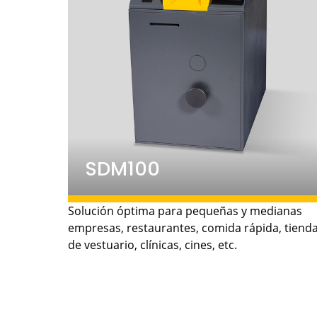
SDM100
3.000 billetes.
• Capacidad:
Solución óptima para pequeñas y medianas
empresas, restaurantes, comida rápida, tiend
90
• Velocidad del ingresador:
de vestuario, clínicas, cines, etc.
billetes/minuto.
455 x 690 x 734 mm.
• Dimensiones:
345kg.
• Peso: