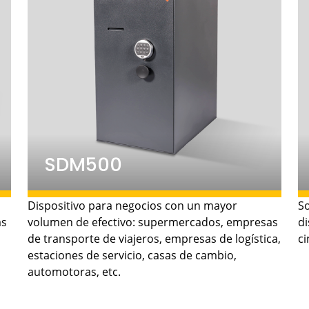
SDM500
15.000 billetes.
• Capacidad:
Dispositivo para negocios con un mayor
S
as
volumen de efectivo: supermercados, empresas
di
360
• Velocidad del ingresador:
de transporte de viajeros, empresas de logística,
ci
billetes/minuto.
estaciones de servicio, casas de cambio,
automotoras, etc.
460 x 685 x 995 mm.
• Dimensiones:
410kg.
• Peso: