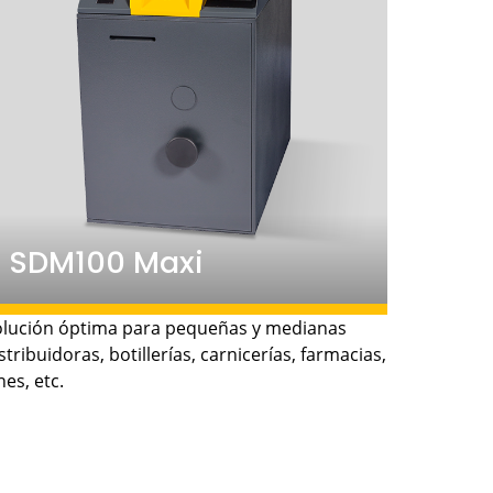
SDM100 Maxi
10.000 billetes.
• Capacidad:
olución óptima para pequeñas y medianas
stribuidoras, botillerías, carnicerías, farmacias,
90
• Velocidad del ingresador:
nes, etc.
billetes/minuto.
460 x 685 x 995 mm.
• Dimensiones:
410kg.
• Peso: