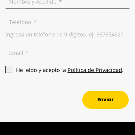
Nombre y Apellido
*
Teléfono
*
Ingresa un teléfono de 9 dígitos. ej: 987654321
Email
*
He leído y acepto la
Política de Privacidad
.
Enviar