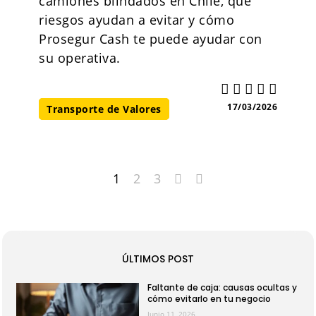
camiones blindados en Chile, qué
riesgos ayudan a evitar y cómo
Prosegur Cash te puede ayudar con
su operativa.
17/03/2026
Transporte de Valores
1
2
3
ÚLTIMOS POST
Faltante de caja: causas ocultas y
cómo evitarlo en tu negocio
Junio 11, 2026